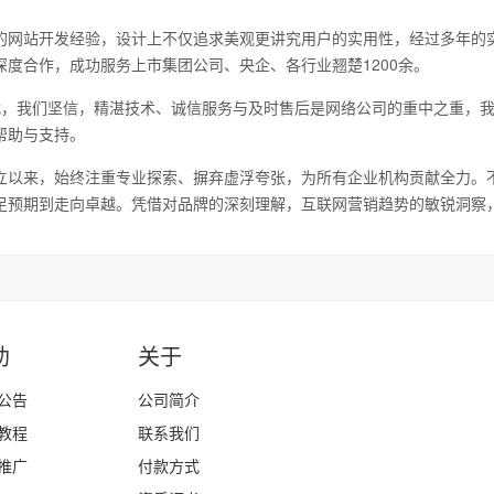
的网站开发经验，设计上不仅追求美观更讲究用户的实用性，经过多年的实
深度合作，成功服务上市集团公司、央企、各行业翘楚1200余。
代，我们坚信，精湛技术、诚信服务与及时售后是网络公司的重中之重，
帮助与支持。
立以来，始终注重专业探索、摒弃虚浮夸张，为所有企业机构贡献全力。
足预期到走向卓越。凭借对品牌的深刻理解，互联网营销趋势的敏锐洞察
助
关于
公告
公司简介
教程
联系我们
推广
付款方式