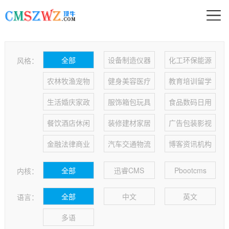
全部
设备制造仪器
化工环保能源
风格：
农林牧渔宠物
健身美容医疗
教育培训留学
生活婚庆家政
服饰箱包玩具
食品数码日用
餐饮酒店休闲
装修建材家居
广告包装影视
金融法律商业
汽车交通物流
博客资讯机构
全部
迅睿CMS
Pbootcms
内核：
全部
中文
英文
语言：
多语