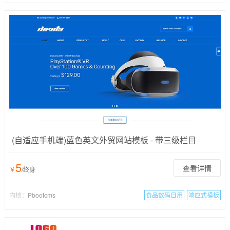
(自适应手机端)蓝色英文外贸网站模板 - 带三级栏目
5
查看详情
￥
/终身
内核：
Pbootcms
食品数码日用
响应式模板