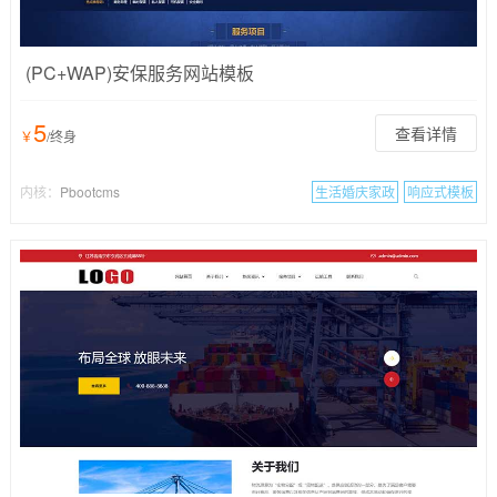
(PC+WAP)安保服务网站模板
5
查看详情
￥
/终身
内核：
Pbootcms
生活婚庆家政
响应式模板