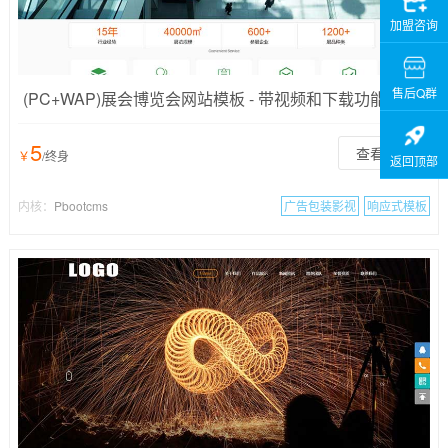
加盟咨询
售后Q群
(PC+WAP)展会博览会网站模板 - 带视频和下载功能
5
查看详情
￥
/终身
返回顶部
内核：
Pbootcms
广告包装影视
响应式模板